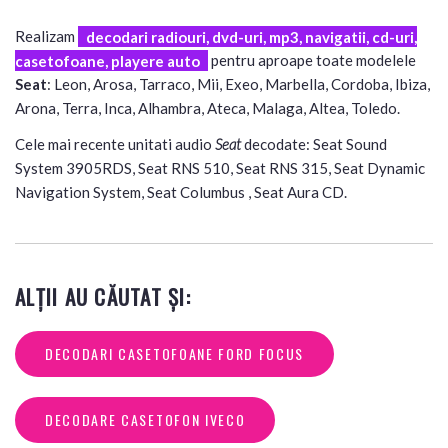
Realizam
decodari radiouri, dvd-uri, mp3, navigatii, cd-uri,
casetofoane, playere auto
pentru aproape toate modelele
Seat
: Leon, Arosa, Tarraco, Mii, Exeo, Marbella, Cordoba, Ibiza,
Arona, Terra, Inca, Alhambra, Ateca, Malaga, Altea, Toledo.
Cele mai recente unitati audio
Seat
decodate: Seat Sound
System 3905RDS, Seat RNS 510, Seat RNS 315, Seat Dynamic
Navigation System, Seat Columbus , Seat Aura CD.
ALȚII AU CĂUTAT ȘI:
DECODARI CASETOFOANE FORD FOCUS
DECODARE CASETOFON IVECO