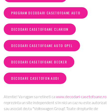
PROGRAM DECODARI CASETOFOANE AUTO
DECODARI CASETOFOANE CLARION
DECODARI CASETOFOANE AUTO OPEL
DECODARI CASETOFOANE BECKER
DECODARE CASETOFON AUDI
Atentie! Va rugam sa retineti ca
www.decodari-casetofoane.ro
reprezinta un site independent si in nici un caz nu este autorizat
sau asociat de/cu "Volkswagen Group". Toate drepturile de