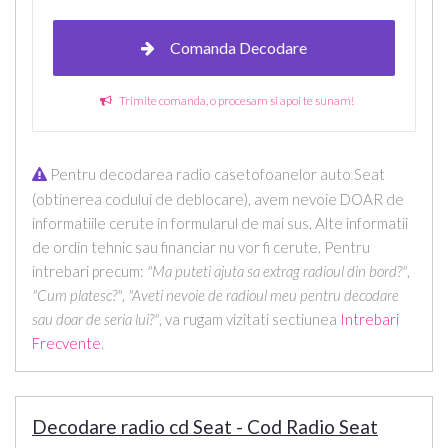
Comanda Decodare
Trimite comanda, o procesam si apoi te sunam!
Pentru decodarea radio casetofoanelor auto Seat
(obtinerea codului de deblocare), avem nevoie DOAR de
informatiile cerute in formularul de mai sus. Alte informatii
de ordin tehnic sau financiar nu vor fi cerute. Pentru
intrebari precum:
"Ma puteti ajuta sa extrag radioul din bord?"
,
"Cum platesc?"
,
"Aveti nevoie de radioul meu pentru decodare
sau doar de seria lui?"
, va rugam vizitati sectiunea
Intrebari
Frecvente
.
Decodare radio cd Seat - Cod Radio Seat