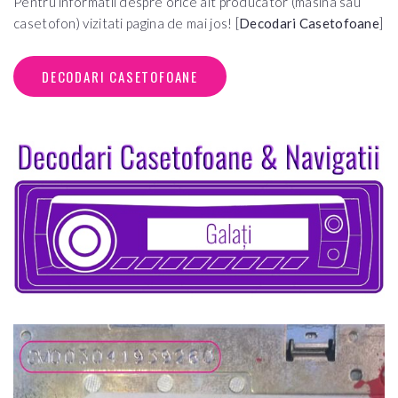
Pentru informatii despre orice alt producator (masina sau
casetofon) vizitati pagina de mai jos! [
Decodari Casetofoane
]
DECODARI CASETOFOANE