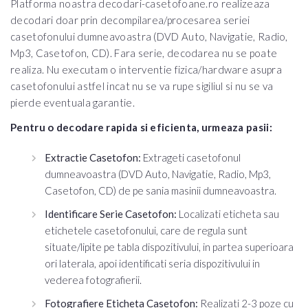
Platforma noastra decodari-casetofoane.ro realizeaza
decodari doar prin decompilarea/procesarea seriei
casetofonului dumneavoastra (DVD Auto, Navigatie, Radio,
Mp3, Casetofon, CD). Fara serie, decodarea nu se poate
realiza. Nu executam o interventie fizica/hardware asupra
casetofonului astfel incat nu se va rupe sigiliul si nu se va
pierde eventuala garantie.
Pentru o decodare rapida si eficienta, urmeaza pasii:
Extractie Casetofon:
Extrageti casetofonul
dumneavoastra (DVD Auto, Navigatie, Radio, Mp3,
Casetofon, CD) de pe sania masinii dumneavoastra.
Identificare Serie Casetofon:
Localizati eticheta sau
etichetele casetofonului, care de regula sunt
situate/lipite pe tabla dispozitivului, in partea superioara
ori laterala, apoi identificati seria dispozitivului in
vederea fotografierii.
Fotografiere Eticheta Casetofon:
Realizati 2-3 poze cu