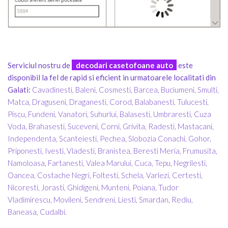
Serviciul nostru de
decodari casetofoane auto
este
disponibil la fel de rapid si eficient in urmatoarele localitati din
Galati:
Cavadinesti, Baleni, Cosmesti, Barcea, Buciumeni, Smulti,
Matca, Draguseni, Draganesti, Corod, Balabanesti, Tulucesti,
Piscu, Fundeni, Vanatori, Suhurlui, Balasesti, Umbraresti, Cuza
Voda, Brahasesti, Suceveni, Corni, Grivita, Radesti, Mastacani,
Independenta, Scanteiesti, Pechea, Slobozia Conachi, Gohor,
Priponesti, Ivesti, Vladesti, Branistea, Beresti Meria, Frumusita,
Namoloasa, Fartanesti, Valea Marului, Cuca, Tepu, Negrilesti,
Oancea, Costache Negri, Foltesti, Schela, Varlezi, Certesti,
Nicoresti, Jorasti, Ghidigeni, Munteni, Poiana, Tudor
Vladimirescu, Movileni, Sendreni, Liesti, Smardan, Rediu,
Baneasa, Cudalbi.