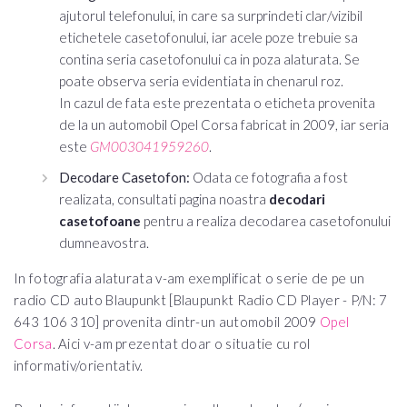
ajutorul telefonului, in care sa surprindeti clar/vizibil
etichetele casetofonului, iar acele poze trebuie sa
contina seria casetofonului ca in poza alaturata. Se
poate observa seria evidentiata in chenarul roz.
In cazul de fata este prezentata o eticheta provenita
de la un automobil
Opel Corsa
fabricat in 2009, iar seria
este
GM003041959260
.
Decodare Casetofon:
Odata ce fotografia a fost
realizata, consultati pagina noastra
decodari
casetofoane
pentru a realiza decodarea casetofonului
dumneavostra.
In fotografia alaturata v-am exemplificat o serie de pe un
radio CD auto Blaupunkt [Blaupunkt Radio CD Player - P/N: 7
643 106 310] provenita dintr-un automobil 2009
Opel
Corsa
. Aici v-am prezentat doar o situatie cu rol
informativ/orientativ.